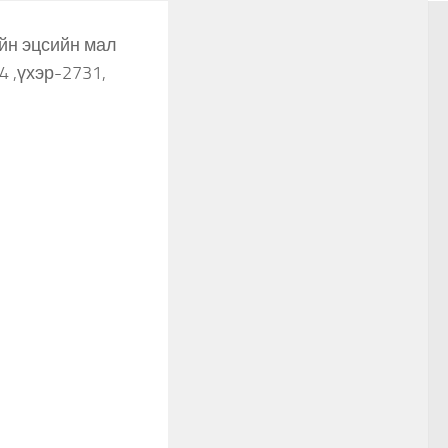
ийн эцсийн мал
 ,үхэр-2731,