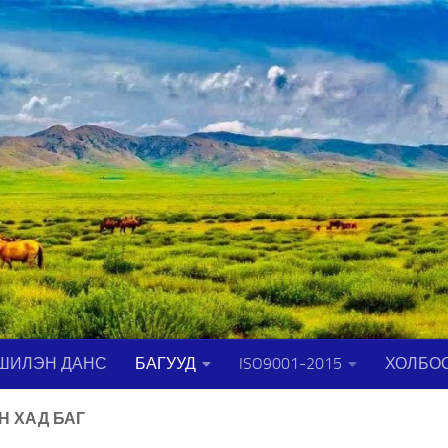
ШИЛЭН ДАНС
БАГУУД
ISO9001-2015
ХОЛБО
Н ХАД БАГ