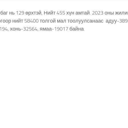
баг нь 129 өрхтэй, Нийт 455 хүн амтай. 2023 оны жил
гоор нийт 58400 толгой мал тоолуулсанаас адуу-3894
194, хонь-32564, ямаа-19017 байна.