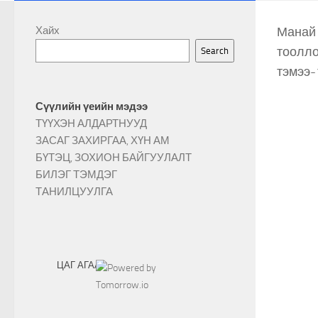
Хайх
Манай 
тоолло
Search
тэмээ-
Сүүлийн үеийн мэдээ
ТҮҮХЭН АЛДАРТНУУД
ЗАСАГ ЗАХИРГАА, ХҮН АМ
БҮТЭЦ, ЗОХИОН БАЙГУУЛАЛТ
БИЛЭГ ТЭМДЭГ
ТАНИЛЦУУЛГА
ЦАГ АГААР