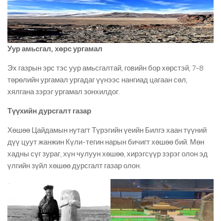
Уур амьсгал, хөрс ургамал
Эх газрын эрс тэс уур амьсгалтай, говийн бор хөрстэй, 7-8
төрөлийн ургамал ургадаг үүнээс нангиад цагаан сөл,
хялгана зэрэг ургамал зонхилдог.
Түүхийн дурсгалт газар
Хөшөө Цайдамын нутагт Түрэгийн үеийн Билгэ хаан түүний
дүү цуут жанжин Күли-тегин нарын бичигт хөшөө бий. Мөн
хадны сүг зураг, хүн чулуун хөшөө, хирэгсүүр зэрэг олон эд
үлгийн зүйл хөшөө дурсгалт газар олон.