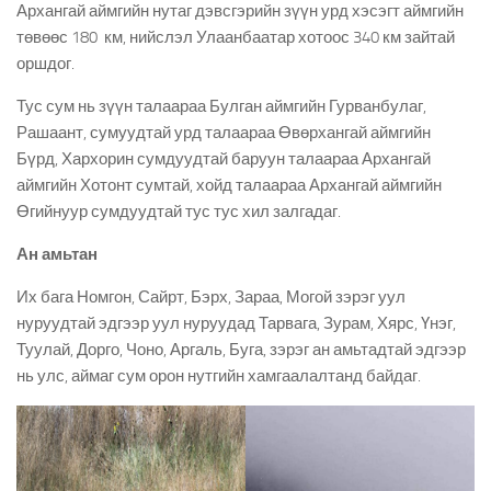
Архангай аймгийн нутаг дэвсгэрийн зүүн урд хэсэгт аймгийн
төвөөс 180 км, нийслэл Улаанбаатар хотоос 340 км зайтай
оршдог.
Тус сум нь зүүн талаараа Булган аймгийн Гурванбулаг,
Рашаант, сумуудтай урд талаараа Өвөрхангай аймгийн
Бүрд, Хархорин сумдуудтай баруун талаараа Архангай
аймгийн Хотонт сумтай, хойд талаараа Архангай аймгийн
Өгийнуур сумдуудтай тус тус хил залгадаг.
Ан амьтан
Их бага Номгон, Сайрт, Бэрх, Зараа, Могой зэрэг уул
нуруудтай эдгээр уул нуруудад Тарвага, Зурам, Хярс, Үнэг,
Туулай, Дорго, Чоно, Аргаль, Буга, зэрэг ан амьтадтай эдгээр
нь улс, аймаг сум орон нутгийн хамгаалалтанд байдаг.