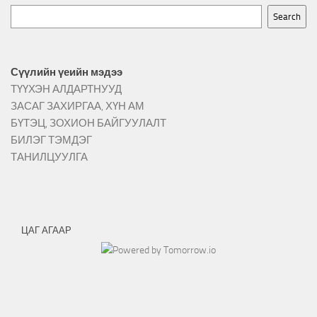
Search
Сүүлийн үеийн мэдээ
ТҮҮХЭН АЛДАРТНУУД
ЗАСАГ ЗАХИРГАА, ХҮН АМ
БҮТЭЦ, ЗОХИОН БАЙГУУЛАЛТ
БИЛЭГ ТЭМДЭГ
ТАНИЛЦУУЛГА
ЦАГ АГААР