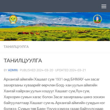
Skip to content
ТАНИЛЦУУЛГА
ТАНИЛЦУУЛГА
BY
ADMIN
· PUBLISHED
2024-03-20
· UPDATED
2024-03-21
Архангай аймгийн Хашаат сум 1931 онд БНМАУ-ын засаг
захиргааны хуваарийг өөрчлөн Богд-хан уулын аймгийн
Хангай хайрхан уулын хошууг Хашаат сум,Лүн сум,
Хархорин сумын хагас болон Засаг захиргааны шинэ зохион
байгуулалтаар Хашаат сум нь Архангай аймгийн сумдын нэг
болжээ. Сумын төв Баян-Үзүүр хэмээх газар байгуулснаар