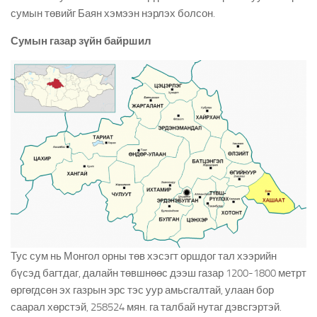
сумын төвийг Баян хэмээн нэрлэх болсон.
Сумын газар зүйн байршил
Тус сум нь Монгол орны төв хэсэгт оршдог тал хээрийн
бүсэд багтдаг, далайн төвшнөөс дээш газар 1200-1800 метрт
өргөгдсөн эх газрын эрс тэс уур амьсгалтай, улаан бор
саарал хөрстэй, 258524 мян. га талбай нутаг дэвсгэртэй.