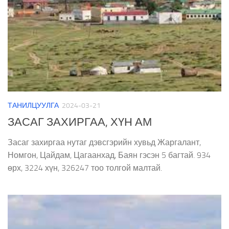
ТАНИЛЦУУЛГА
2024-03-21
ЗАСАГ ЗАХИРГАА, ХҮН АМ
Засаг захиргаа нутаг дэвсгэрийн хувьд Жаргалант,
Номгон, Цайдам, Цагаанхад, Баян гэсэн 5 багтай. 934
өрх, 3224 хүн, 326247 тоо толгой малтай.