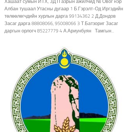
Хашаат сумын ИТХ, ЗДТГазрын ажилчид № Овог нэр
Албан тушаал Утасны дугаар 1 Б.Гэрэлт-Од Иргэдийн
төлөөлөгчдийн хурлын дарга 99134362 2 Д.Дондов
Засаг дарга 88808066, 95008066 3 Т.Батзориг Засаг
даргын орлогч 85227779 4 А.Ариунбуян Тамгын...