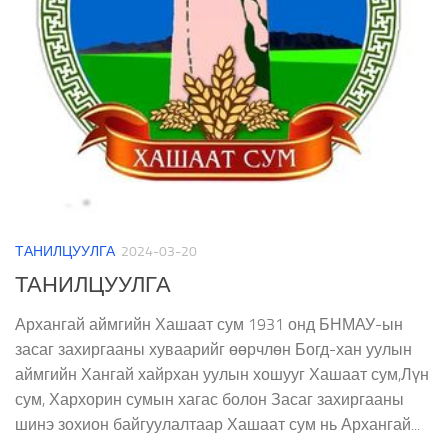
ТАНИЛЦУУЛГА
2024-03-20
ТАНИЛЦУУЛГА
Архангай аймгийн Хашаат сум 1931 онд БНМАУ-ын
засаг захиргааны хуваарийг өөрчлөн Богд-хан уулын
аймгийн Хангай хайрхан уулын хошууг Хашаат сум,Лүн
сум, Хархорин сумын хагас болон Засаг захиргааны
шинэ зохион байгуулалтаар Хашаат сум нь Архангай...