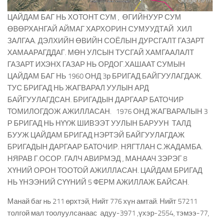
ЦАЙДАМ БАГ НЬ ХОТОНТ СУМ , ӨГИЙНУУР СУМ
ӨВӨРХАНГАЙ АЙМАГ ХАРХОРИН СУМУУДТАЙ ХИЛ
ЗАЛГАА. ДЭЛХИЙН ӨВИЙН СОЁЛЫН ДУРСГАЛТ ГАЗАРТ
ХАМААРАГДДАГ. МӨН УЛСЫН ТУСГАЙ ХАМГААЛАЛТ
ГАЗАРТ ИХЭНХ ГАЗАР НЬ ОРДОГ.ХАШААТ СУМЫН
ЦАЙДАМ БАГ НЬ 1960 ОНД 3р БРИГАД БАЙГУУЛАГДАЖ.
ТУС БРИГАД НЬ ЖАГВАРАЛ УУЛЫН АРД
БАЙГУУЛАГДСАН. БРИГАДЫН ДАРГААР БАТОЧИР
ТОМИЛОГДОЖ АЖИЛЛАСАН. 1976 ОНД ЖАГВАРАЛЫН 3
Р БРИГАД НЬ НҮҮЖ ШИВЭЭТ УУЛЫН БАРУУН ТАЛД
БУУЖ ЦАЙДАМ БРИГАД НЭРТЭЙ БАЙГУУЛАГДАЖ
БРИГАДЫН ДАРГААР БАТОЧИР. НЯГТЛАН С.ЖАДАМБА.
НЯРАВ Г.ОСОР. ГАЛЧ АВИРМЭД , МАНААЧ ЗЭРЭГ 8
ХҮНИЙ ОРОН ТООТОЙ АЖИЛЛАСАН. ЦАЙДАМ БРИГАД
НЬ ҮНЭЭНИЙ СҮҮНИЙ 5 ФЕРМ АЖИЛЛАЖ БАЙСАН.
Манай баг нь 211 өрхтэй, Нийт 776 хүн амтай. Нийт 57211
толгой мал тоолуулсанаас адуу-3971 ,үхэр-2554, тэмээ-77,