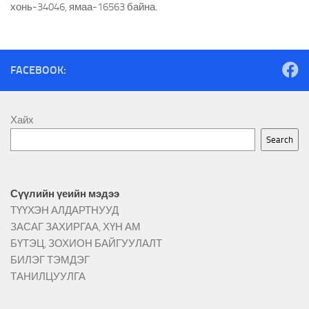
хонь-34046, ямаа-16563 байна.
FACEBOOK:
Хайх
Search
Сүүлийн үеийн мэдээ
ТҮҮХЭН АЛДАРТНУУД
ЗАСАГ ЗАХИРГАА, ХҮН АМ
БҮТЭЦ, ЗОХИОН БАЙГУУЛАЛТ
БИЛЭГ ТЭМДЭГ
ТАНИЛЦУУЛГА