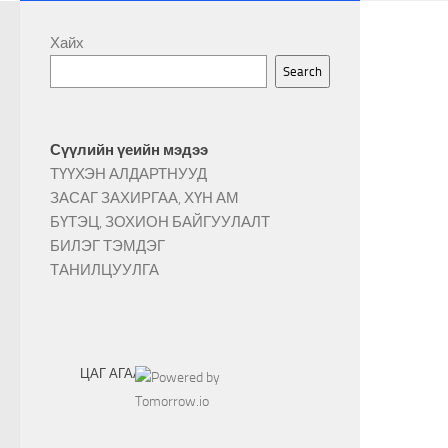
Хайх
Search
Сүүлийн үеийн мэдээ
ТҮҮХЭН АЛДАРТНУУД
ЗАСАГ ЗАХИРГАА, ХҮН АМ
БҮТЭЦ, ЗОХИОН БАЙГУУЛАЛТ
БИЛЭГ ТЭМДЭГ
ТАНИЛЦУУЛГА
ЦАГ АГААР