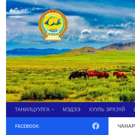
Skip to content
ТАНИЛЦУУЛГА
МЭДЭЭ
ХУУЛЬ ЭРХЗҮЙ
FACEBOOK:
ЧАНАР