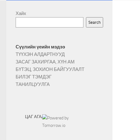
Хайх
Search
Сүүлийн үеийн мэдээ
ТҮҮХЭН АЛДАРТНУУД
ЗАСАГ ЗАХИРГАА, ХҮН АМ
БҮТЭЦ, ЗОХИОН БАЙГУУЛАЛТ
БИЛЭГ ТЭМДЭГ
ТАНИЛЦУУЛГА
ЦАГ АГААР