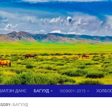
ШИЛЭН ДАНС
БАГУУД
ISO9001-2015
ХОЛБО
EGORY:
БАГУУД