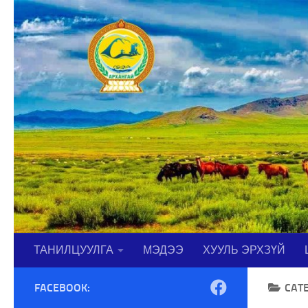
Skip to content
ТАНИЛЦУУЛГА
МЭДЭЭ
ХУУЛЬ ЭРХЗҮЙ
FACEBOOK:
CAT