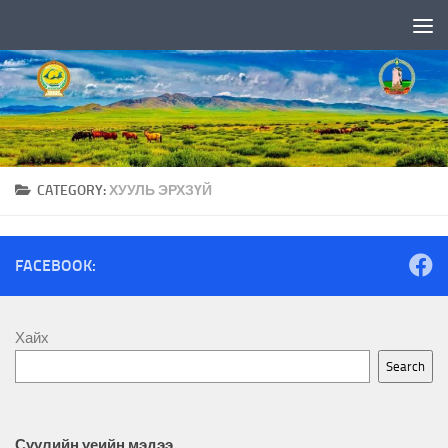
Skip to content
CATEGORY:
ХУУЛЬ ЭРХЗҮЙ
FACEBOOK:
Хайх
Search
Сүүлийн үеийн мэдээ