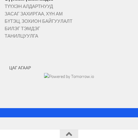
ТҮҮХЭН АЛДАРТНУУД
ЗАСАГ ЗАХИРГАА, ХҮН АМ
БҮТЭЦ, ЗОХИОН БАЙГУУЛАЛТ
БИЛЭГ ТЭМДЭГ
ТАНИЛЦУУЛГА
ЦАГ АГААР