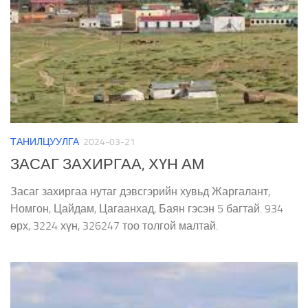
ТАНИЛЦУУЛГА
2024-03-21
ЗАСАГ ЗАХИРГАА, ХҮН АМ
Засаг захиргаа нутаг дэвсгэрийн хувьд Жаргалант,
Номгон, Цайдам, Цагаанхад, Баян гэсэн 5 багтай. 934
өрх, 3224 хүн, 326247 тоо толгой малтай.