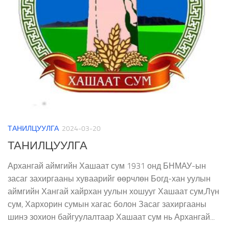
ТАНИЛЦУУЛГА
2024-03-20
ТАНИЛЦУУЛГА
Архангай аймгийн Хашаат сум 1931 онд БНМАУ-ын
засаг захиргааны хуваарийг өөрчлөн Богд-хан уулын
аймгийн Хангай хайрхан уулын хошууг Хашаат сум,Лүн
сум, Хархорин сумын хагас болон Засаг захиргааны
шинэ зохион байгуулалтаар Хашаат сум нь Архангай...