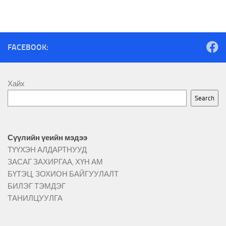
FACEBOOK:
Хайх
Search
Сүүлийн үеийн мэдээ
ТҮҮХЭН АЛДАРТНУУД
ЗАСАГ ЗАХИРГАА, ХҮН АМ
БҮТЭЦ, ЗОХИОН БАЙГУУЛАЛТ
БИЛЭГ ТЭМДЭГ
ТАНИЛЦУУЛГА