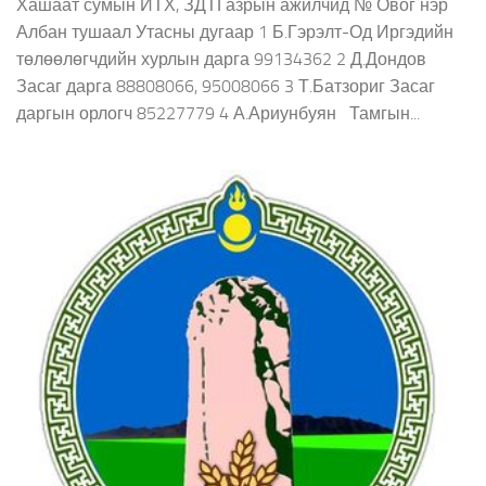
Хашаат сумын ИТХ, ЗДТГазрын ажилчид № Овог нэр
Албан тушаал Утасны дугаар 1 Б.Гэрэлт-Од Иргэдийн
төлөөлөгчдийн хурлын дарга 99134362 2 Д.Дондов
Засаг дарга 88808066, 95008066 3 Т.Батзориг Засаг
даргын орлогч 85227779 4 А.Ариунбуян Тамгын...