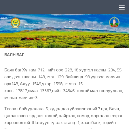
Skip to content
БАЯН БАГ
Баян баг Хүн ам-712, нийт өрх-228, 18 хүртэл насны-234, 55
аас дээш насны-143, гэрт-129, байшинд-93 үүнээс малчин
өрх143, Адуу-1549,үхэр-1598, тэмээ-15,
хонь-17817,ямаа-13367,нийт-34346 толгой мал тоолуулсан,
мянгат малчин-3.
Төсөвт байгууллага-5, худалдаа үйлчилгээний 7 цэг, Баян,
цагаан овоо, эрдэнэ толгой, хайрхан, нөмөр, жаргалант зэрэг
хороололтой. Шатхуун түгээх станц-1, хаан банк, төрийн