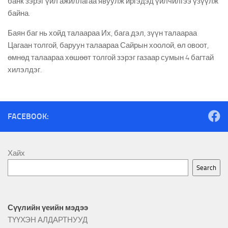
банк зэрэг үйл ажиллагаа явуулж иргэдэд үйлчилгээ үзүүлж
байна.
Баян баг нь хойд талаараа Их, бага дэл, зүүн талаараа
Цагаан толгой, баруун талаараа Сайрын хоолой, өл овоот,
өмнөд талаараа хөшөөт толгой зэрэг газаар сумын 4 багтай
хилэлдэг.
FACEBOOK:
Хайх
Search
Сүүлийн үеийн мэдээ
ТҮҮХЭН АЛДАРТНУУД