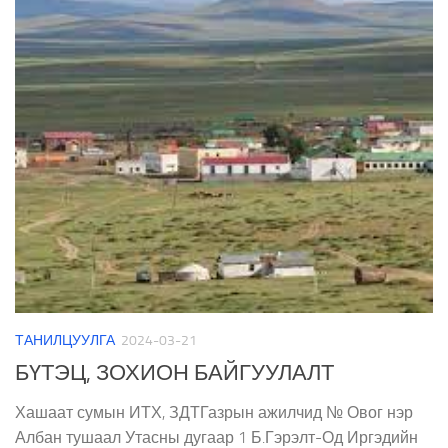
ТАНИЛЦУУЛГА
2024-03-21
БҮТЭЦ, ЗОХИОН БАЙГУУЛАЛТ
Хашаат сумын ИТХ, ЗДТГазрын ажилчид № Овог нэр
Албан тушаал Утасны дугаар 1 Б.Гэрэлт-Од Иргэдийн