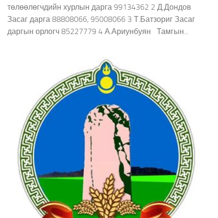
төлөөлөгчдийн хурлын дарга 99134362 2 Д.Дондов
Засаг дарга 88808066, 95008066 3 Т.Батзориг Засаг
даргын орлогч 85227779 4 А.Ариунбуян Тамгын...