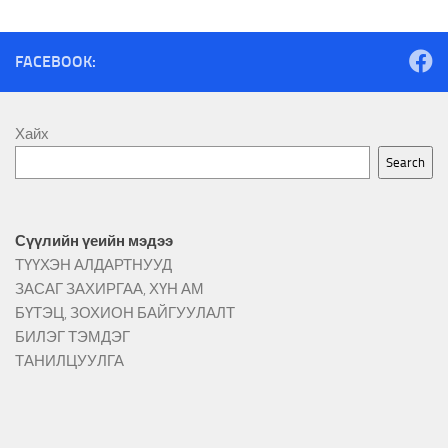
FACEBOOK:
Хайх
Search
Сүүлийн үеийн мэдээ
ТҮҮХЭН АЛДАРТНУУД
ЗАСАГ ЗАХИРГАА, ХҮН АМ
БҮТЭЦ, ЗОХИОН БАЙГУУЛАЛТ
БИЛЭГ ТЭМДЭГ
ТАНИЛЦУУЛГА