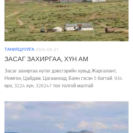
ТАНИЛЦУУЛГА
2024-03-21
ЗАСАГ ЗАХИРГАА, ХҮН АМ
Засаг захиргаа нутаг дэвсгэрийн хувьд Жаргалант,
Номгон, Цайдам, Цагаанхад, Баян гэсэн 5 багтай. 934
өрх, 3224 хүн, 326247 тоо толгой малтай.