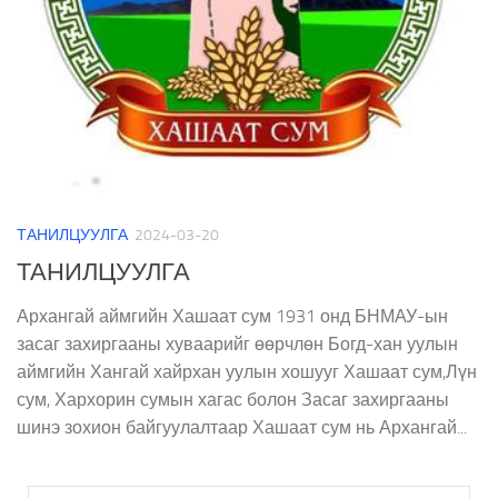
ТАНИЛЦУУЛГА
2024-03-20
ТАНИЛЦУУЛГА
Архангай аймгийн Хашаат сум 1931 онд БНМАУ-ын
засаг захиргааны хуваарийг өөрчлөн Богд-хан уулын
аймгийн Хангай хайрхан уулын хошууг Хашаат сум,Лүн
сум, Хархорин сумын хагас болон Засаг захиргааны
шинэ зохион байгуулалтаар Хашаат сум нь Архангай...