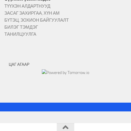
ТҮҮХЭН АЛДАРТНУУД
ЗАСАГ ЗАХИРГАА, ХҮН АМ
БҮТЭЦ, ЗОХИОН БАЙГУУЛАЛТ
БИЛЭГ ТЭМДЭГ
ТАНИЛЦУУЛГА
ЦАГ АГААР