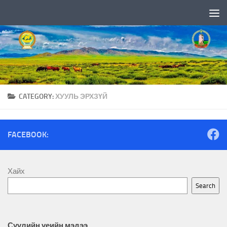
Skip to content
CATEGORY:
ХУУЛЬ ЭРХЗҮЙ
FACEBOOK:
Хайх
Search
Сүүлийн үеийн мэдээ