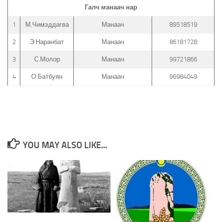
Галч манаач нар
1
М.Чимэддагва
Манаач
89518519
2
Э.Наранбат
Манаач
86181728
3
С.Молор
Манаач
99721866
4
О.Батбуян
Манаач
96984049
YOU MAY ALSO LIKE...