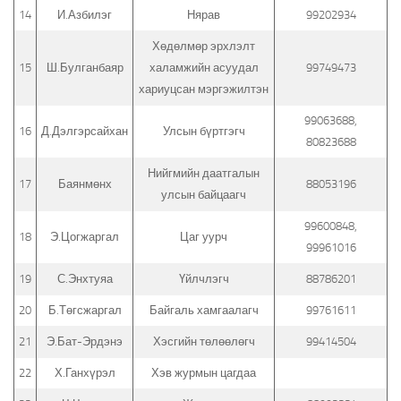
14
И.Азбилэг
Нярав
99202934
Хөдөлмөр эрхлэлт
15
Ш.Булганбаяр
халамжийн асуудал
99749473
хариуцсан мэргэжилтэн
99063688,
16
Д.Дэлгэрсайхан
Улсын бүртгэгч
80823688
Нийгмийн даатгалын
17
Баянмөнх
88053196
улсын байцаагч
99600848,
18
Э.Цогжаргал
Цаг уурч
99961016
19
С.Энхтуяа
Үйлчлэгч
88786201
20
Б.Төгсжаргал
Байгаль хамгаалагч
99761611
21
Э.Бат-Эрдэнэ
Хэсгийн төлөөлөгч
99414504
22
Х.Ганхүрэл
Хэв журмын цагдаа