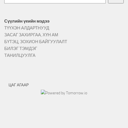
Сүүлийн үеийн мэдээ
ТҮҮХЭН АЛДАРТНУУД
ЗАСАГ ЗАХИРГАА, ХҮН АМ
БҮТЭЦ, ЗОХИОН БАЙГУУЛАЛТ
БИЛЭГ ТЭМДЭГ
ТАНИЛЦУУЛГА
ЦАГ АГААР