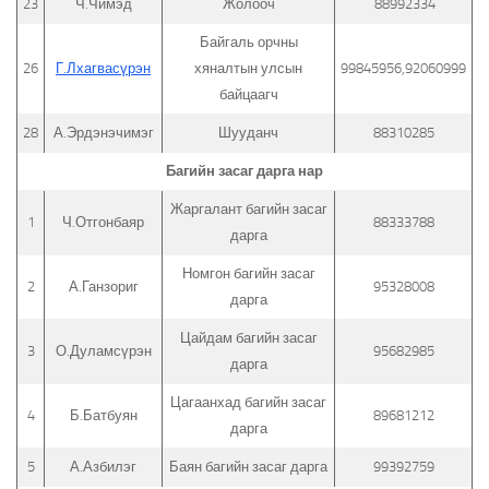
23
Ч.Чимэд
Жолооч
88992334
Байгаль орчны
26
Г.Лхагвасүрэн
хяналтын улсын
99845956,92060999
байцаагч
28
А.Эрдэнэчимэг
Шууданч
88310285
Багийн засаг дарга нар
Жаргалант багийн засаг
1
Ч.Отгонбаяр
88333788
дарга
Номгон багийн засаг
2
А.Ганзориг
95328008
дарга
Цайдам багийн засаг
3
О.Дуламсүрэн
95682985
дарга
Цагаанхад багийн засаг
4
Б.Батбуян
89681212
дарга
5
А.Азбилэг
Баян багийн засаг дарга
99392759