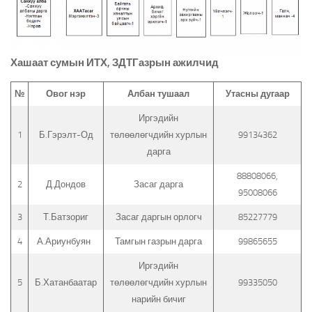
Хашаат сумын ИТХ, ЗДТГазрын ажилчид
№
Овог нэр
Албан тушаал
Утасны дугаар
Иргэдийн
1
Б.Гэрэлт-Од
төлөөлөгчдийн хурлын
99134362
дарга
88808066,
2
Д.Дондов
Засаг дарга
95008066
3
Т.Батзориг
Засаг даргын орлогч
85227779
4
А.Ариунбуян
Тамгын газрын дарга
99865655
Иргэдийн
5
Б.Хатанбаатар
төлөөлөгчдийн хурлын
99335050
нарийн бичиг